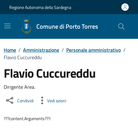
Vai ai contenuti
Vai al Footer
Regione Autonoma della Sardegna
Comune di Porto Torres
Home
/
Amministrazione
/
Personale amministrativo
/
Flavio Cuccureddu
Flavio Cuccureddu
Dettaglio della persona
Dirigente Area.
Condividi
Vedi azioni
???content.Arguments???: