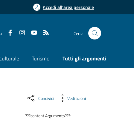
Accedi all'area personale
su
Cerca
culturale
Turismo
Tutti gli argomenti
Condividi
Vedi azioni
???content.Arguments???: