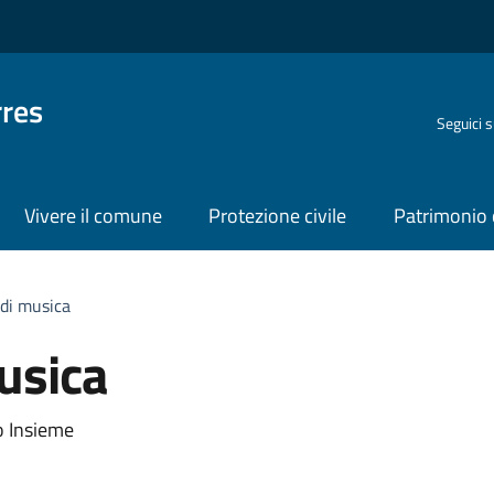
rres
Seguici 
Vivere il comune
Protezione civile
Patrimonio 
 di musica
usica
organizzativa
do Insieme