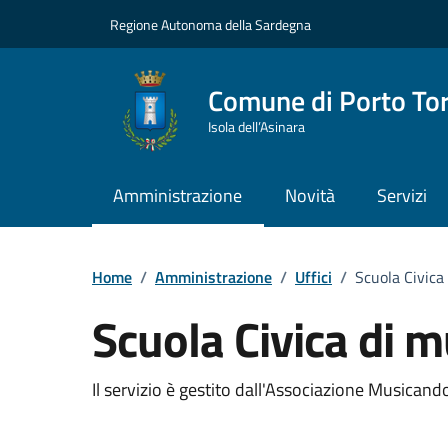
Vai ai contenuti
Vai al Footer
Regione Autonoma della Sardegna
Comune di Porto To
Isola dell’Asinara
Amministrazione
Novità
Servizi
Home
/
Amministrazione
/
Uffici
/
Scuola Civica
Scuola Civica di m
Dettaglio dell'unità 
Il servizio è gestito dall'Associazione Musican