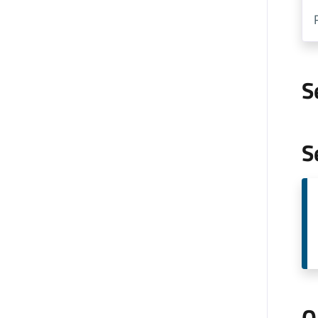
S
S
O