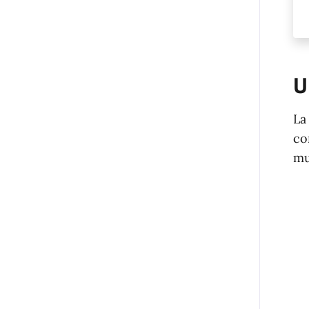
U
La
co
mu