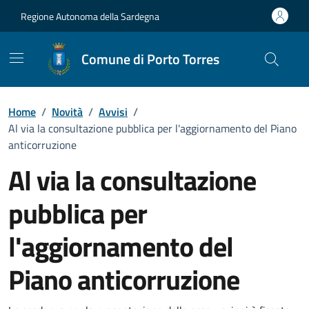
Vai ai contenuti
Vai al Footer
Regione Autonoma della Sardegna
Comune di Porto Torres
Home
/
Novità
/
Avvisi
/
Al via la consultazione pubblica per l'aggiornamento del Piano
anticorruzione
Al via la consultazione
pubblica per
l'aggiornamento del
Piano anticorruzione