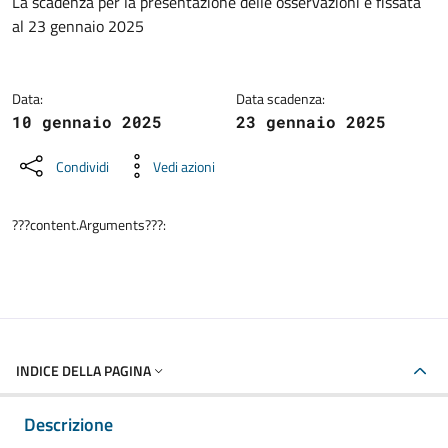
Dettagli della notizia
La scadenza per la presentazione delle osservazioni è fissata
al 23 gennaio 2025
Data:
Data scadenza:
10 gennaio 2025
23 gennaio 2025
Condividi
Vedi azioni
???content.Arguments???:
INDICE DELLA PAGINA
Descrizione