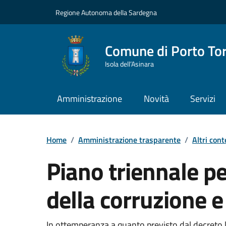
Vai ai contenuti
Vai al Footer
Regione Autonoma della Sardegna
Comune di Porto To
Isola dell’Asinara
Amministrazione
Novità
Servizi
Home
/
Amministrazione trasparente
/
Altri cont
Piano triennale p
della corruzione e
Dettaglio Amministrazione Trasparente
In ottemperanza a quanto previsto dal decreto 