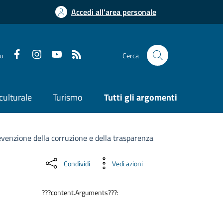
Accedi all'area personale
su
Cerca
culturale
Turismo
Tutti gli argomenti
evenzione della corruzione e della trasparenza
Condividi
Vedi azioni
???content.Arguments???: