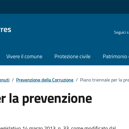
rres
Seguici 
Vivere il comune
Protezione civile
Patrimonio 
enuti
/
Prevenzione della Corruzione
/
Piano triennale per la pr
er la prevenzione
legislativo 14 marzo 2013, n. 33, come modificato dal