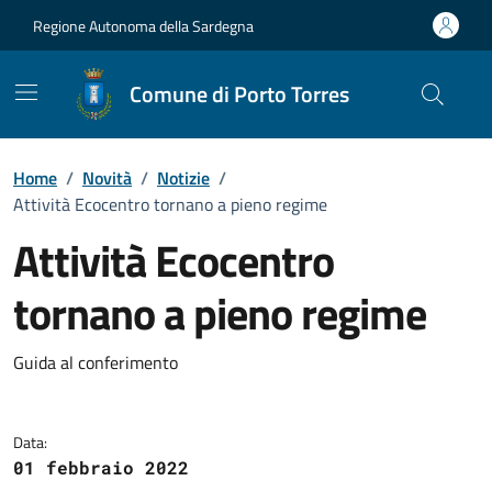
Vai ai contenuti
Vai al Footer
Regione Autonoma della Sardegna
Comune di Porto Torres
Home
/
Novità
/
Notizie
/
Attività Ecocentro tornano a pieno regime
Attività Ecocentro
tornano a pieno regime
Dettagli della notizia
Guida al conferimento
Data:
01 febbraio 2022