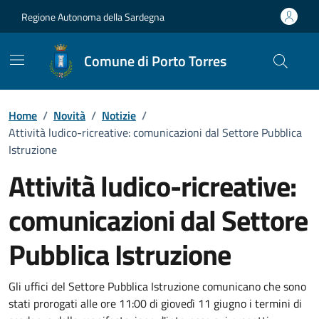
Vai ai contenuti
Vai al Footer
Regione Autonoma della Sardegna
Comune di Porto Torres
Home
/
Novità
/
Notizie
/
Attività ludico-ricreative: comunicazioni dal Settore Pubblica
Istruzione
Attività ludico-ricreative:
comunicazioni dal Settore
Pubblica Istruzione
Dettagli della notizia
Gli uffici del Settore Pubblica Istruzione comunicano che sono
stati prorogati alle ore 11:00 di giovedì 11 giugno i termini di