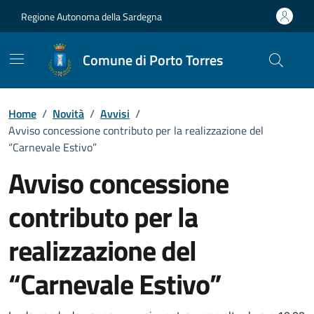
Vai ai contenuti
Vai al Footer
Regione Autonoma della Sardegna
Comune di Porto Torres
Home
/
Novità
/
Avvisi
/
Avviso concessione contributo per la realizzazione del
“Carnevale Estivo”
Avviso concessione
contributo per la
realizzazione del
“Carnevale Estivo”