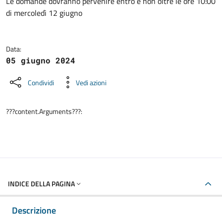
Dettagli della notizia
Le domande dovranno pervenire entro e non oltre le ore 10:00
di mercoledì 12 giugno
Data:
05 giugno 2024
Condividi
Vedi azioni
???content.Arguments???:
INDICE DELLA PAGINA
Descrizione