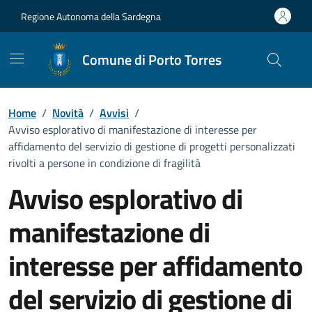
Vai ai contenuti
Vai al Footer
Regione Autonoma della Sardegna
Comune di Porto Torres
Home
/
Novità
/
Avvisi
/
Avviso esplorativo di manifestazione di interesse per
affidamento del servizio di gestione di progetti personalizzati
rivolti a persone in condizione di fragilità
Avviso esplorativo di
manifestazione di
interesse per affidamento
del servizio di gestione di