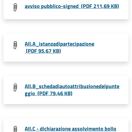
avviso pubblico-signed (PDF 211,69 KB)
All.A_istanzadipartecipazione
(PDF 95,67 KB)
All.B_schedadiautoattribuzionedelpunte
ggio (PDF 79,46 KB)
All.C - dichiarazione assolvimento bollo