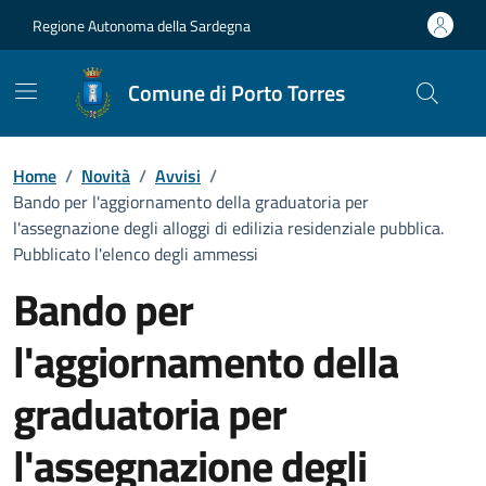
Vai ai contenuti
Vai al Footer
Regione Autonoma della Sardegna
Comune di Porto Torres
Home
/
Novità
/
Avvisi
/
Bando per l'aggiornamento della graduatoria per
l'assegnazione degli alloggi di edilizia residenziale pubblica.
Pubblicato l'elenco degli ammessi
Bando per
l'aggiornamento della
graduatoria per
l'assegnazione degli