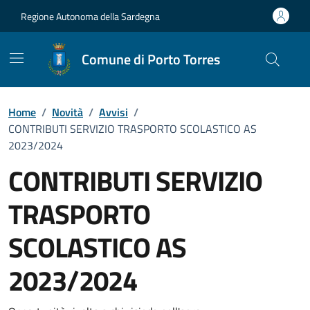
Vai ai contenuti
Vai al Footer
Regione Autonoma della Sardegna
Comune di Porto Torres
Home
/
Novità
/
Avvisi
/
CONTRIBUTI SERVIZIO TRASPORTO SCOLASTICO AS
2023/2024
CONTRIBUTI SERVIZIO
TRASPORTO
SCOLASTICO AS
2023/2024