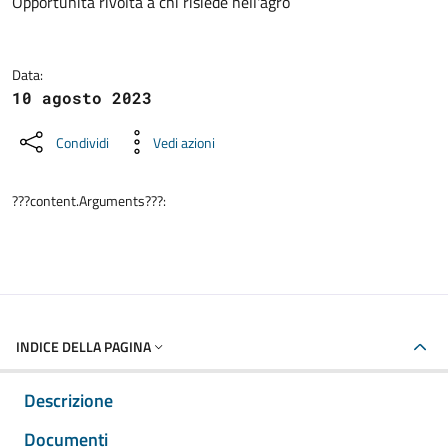
Dettagli della notizia
Opportunità rivolta a chi risiede nell'agro
Data:
10 agosto 2023
Condividi
Vedi azioni
???content.Arguments???:
INDICE DELLA PAGINA
Descrizione
Documenti