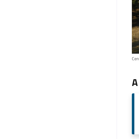
Cent
A