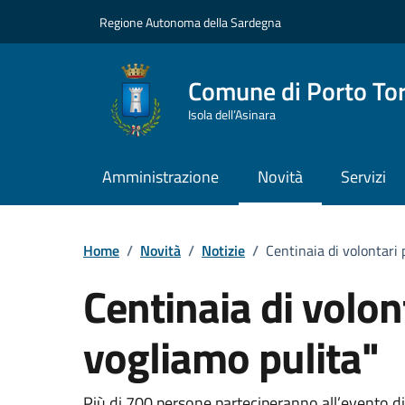
Vai ai contenuti
Vai al Footer
Regione Autonoma della Sardegna
Comune di Porto To
Isola dell’Asinara
Amministrazione
Novità
Servizi
Home
/
Novità
/
Notizie
/
Centinaia di volontari 
Centinaia di volont
vogliamo pulita"
Più di 700 persone parteciperanno all’evento 