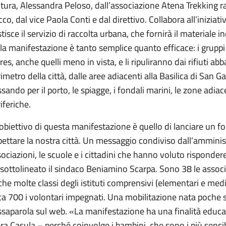
ltura, Alessandra Peloso, dall’associazione Atena Trekking 
co, dal vice Paola Conti e dal direttivo. Collabora all’iniziat
tisce il servizio di raccolta urbana, che fornirà il materiale 
la manifestazione è tanto semplice quanto efficace: i gruppi d
res, anche quelli meno in vista, e li ripuliranno dai rifiuti ab
imetro della città, dalle aree adiacenti alla Basilica di San 
sando per il porto, le spiagge, i fondali marini, le zone adiac
iferiche.
obiettivo di questa manifestazione è quello di lanciare un fo
pettare la nostra città. Un messaggio condiviso dall’ammini
ociazioni, le scuole e i cittadini che hanno voluto risponder
sottolineato il sindaco Beniamino Scarpa. Sono 38 le assoc
he molte classi degli istituti comprensivi (elementari e medie)
ca 700 i volontari impegnati. Una mobilitazione nata poche s
ssaparola sul web. «La manifestazione ha una finalità educa
ra Casula – perché coinvolge i bambini, che sono i più sensibil