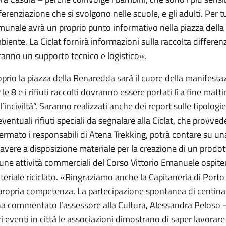
ferenziazione che si svolgono nelle scuole, e gli adulti. Per 
unale avrà un proprio punto informativo nella piazza della
iente. La Ciclat fornirà informazioni sulla raccolta differenzi
ranno un supporto tecnico e logistico».
prio la piazza della Renaredda sarà il cuore della manifestazi
 le 8 e i rifiuti raccolti dovranno essere portati lì a fine ma
l’inciviltà”. Saranno realizzati anche dei report sulle tipologie 
eventuali rifiuti speciali da segnalare alla Ciclat, che provve
ermato i responsabili di Atena Trekking, potrà contare su u
avere a disposizione materiale per la creazione di un prodot
une attività commerciali del Corso Vittorio Emanuele ospiter
eriale riciclato. «Ringraziamo anche la Capitaneria di Porto
 propria competenza. La partecipazione spontanea di centina
ha commentato l’assessore alla Cultura, Alessandra Peloso –
ri eventi in città le associazioni dimostrano di saper lavora