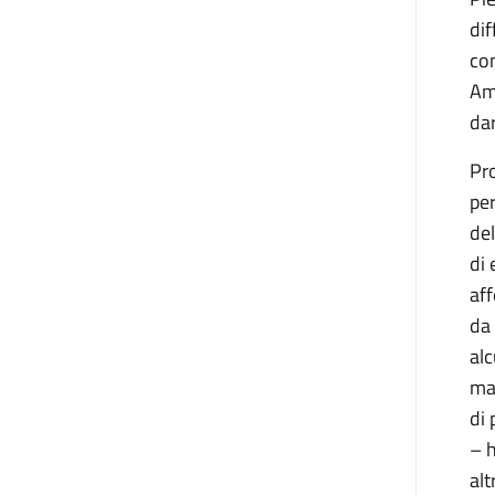
dif
com
Amb
da
Pro
per
del
di 
aff
da 
alc
mat
di
– 
alt