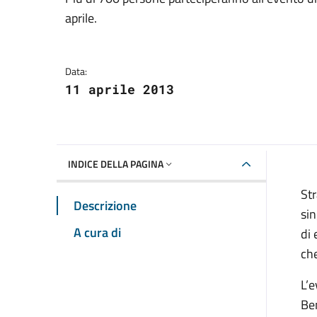
Dettagli della notizia
aprile.
Data:
11 aprile 2013
INDICE DELLA PAGINA
Str
Descrizione
sin
A cura di
di
che
L’e
Ben