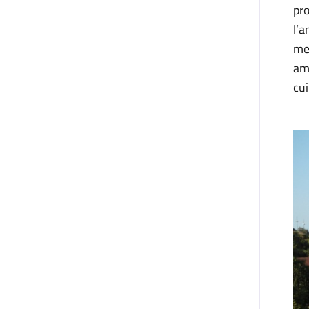
pro
l’
mer
am
cui