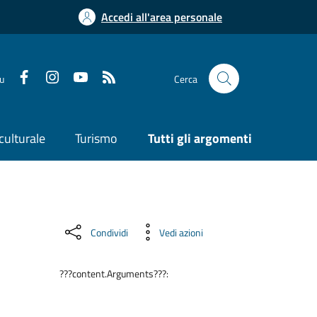
Accedi all'area personale
su
Cerca
culturale
Turismo
Tutti gli argomenti
Condividi
Vedi azioni
???content.Arguments???: