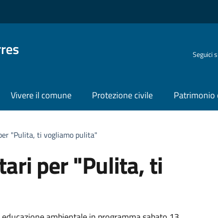
rres
Seguici 
Vivere il comune
Protezione civile
Patrimonio 
per "Pulita, ti vogliamo pulita"
ari per "Pulita, ti
di educazione ambientale in programma sabato 13