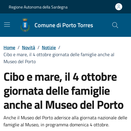
Vai ai contenuti
Vai al Footer
Regione Autonoma della Sardegna
Comune di Porto Torres
Home
/
Novità
/
Notizie
/
Cibo e mare, il 4 ottobre giornata delle famiglie anche al
Museo del Porto
Cibo e mare, il 4 ottobre
giornata delle famiglie
anche al Museo del Porto
Dettagli della notizia
Anche il Museo del Porto aderisce alla giornata nazionale delle
famiglie al Museo, in programma domenica 4 ottobre.