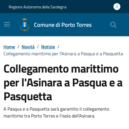
Vai ai contenuti
Vai al Footer
Regione Autonoma della Sardegna
Comune di Porto Torres
Home
/
Novità
/
Notizie
/
Collegamento marittimo per l'Asinara a Pasqua e a Pasquetta
Collegamento marittimo
per l'Asinara a Pasqua e a
Pasquetta
Dettagli della notizia
A Pasqua e a Pasquetta sarà garantito il collegamento
marittimo tra Porto Torres e l’isola dell’Asinara.