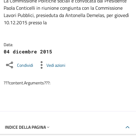
Dettagli della notizia
La Commissione Politiche sociali è convocata dal Presidente
Paola Conticelli in riunione congiunta con la Commissione
Lavori Pubblici, presieduta da Antonella Demelas, per giovedì
10.12.2015 presso la
Data:
04 dicembre 2015
Condividi
Vedi azioni
???content.Arguments???:
INDICE DELLA PAGINA