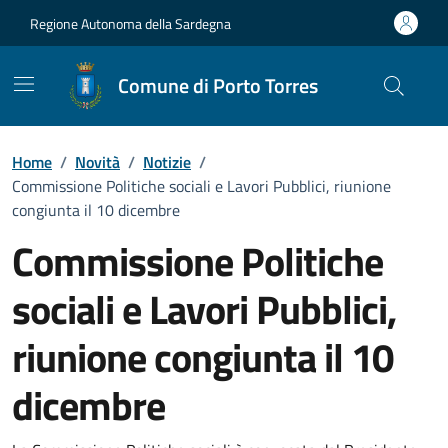
Vai ai contenuti
Vai al Footer
Regione Autonoma della Sardegna
Comune di Porto Torres
Home
/
Novità
/
Notizie
/
Commissione Politiche sociali e Lavori Pubblici, riunione
congiunta il 10 dicembre
Commissione Politiche
sociali e Lavori Pubblici,
riunione congiunta il 10
dicembre