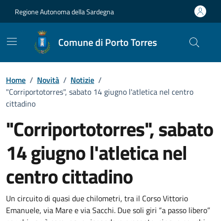
Vai ai contenuti
Vai al Footer
Regione Autonoma della Sardegna
Comune di Porto Torres
Home
/
Novità
/
Notizie
/
"Corriportotorres", sabato 14 giugno l'atletica nel centro
cittadino
"Corriportotorres", sabato
14 giugno l'atletica nel
centro cittadino
Dettagli della notizia
Un circuito di quasi due chilometri, tra il Corso Vittorio
Emanuele, via Mare e via Sacchi. Due soli giri “a passo libero”