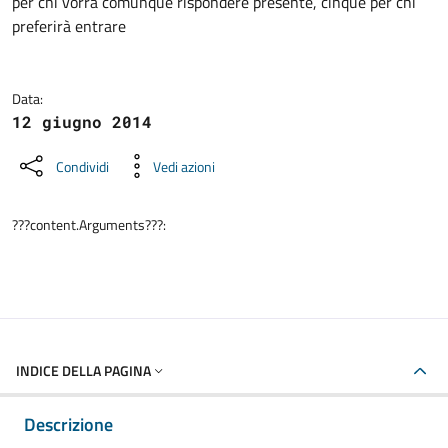
per chi vorrà comunque rispondere presente, cinque per chi
preferirà entrare
Data:
12 giugno 2014
Condividi
Vedi azioni
???content.Arguments???:
INDICE DELLA PAGINA
Descrizione