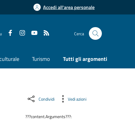
Accedi all'area personale
su
Cerca
culturale
Turismo
Tutti gli argomenti
Condividi
Vedi azioni
???content.Arguments???: