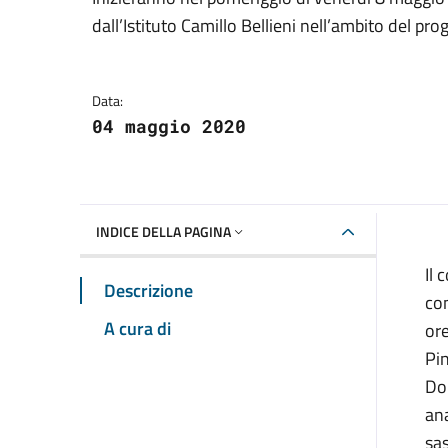
Dettagli della notizia
dall’Istituto Camillo Bellieni nell’ambito del pr
Data:
04 maggio 2020
INDICE DELLA PAGINA
Il 
Descrizione
com
A cura di
ore
Pin
Dol
ana
sas