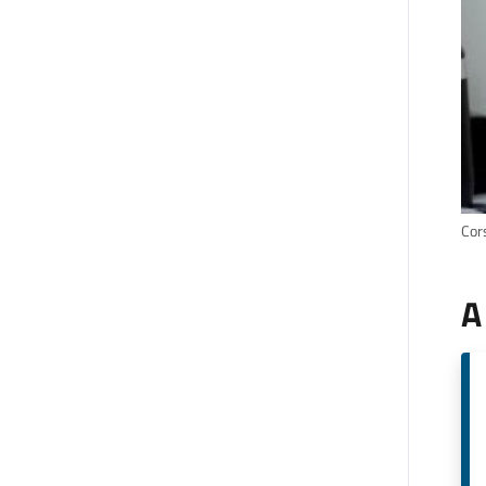
Cors
A