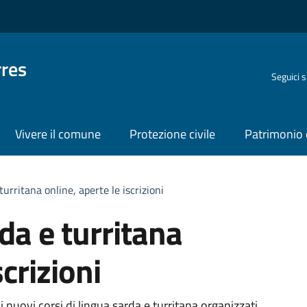
rres
Seguici 
Vivere il comune
Protezione civile
Patrimonio 
turritana online, aperte le iscrizioni
rda e turritana
scrizioni
 nuovi corsi di lingua sarda e turritana organizzati