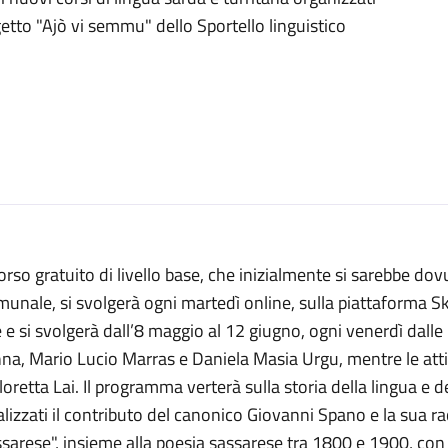
ogetto "Ajò vi semmu" dello Sportello linguistico
corso gratuito di livello base, che inizialmente si sarebbe dov
unale, si svolgerà ogni martedì online, sulla piattaforma Sk
 e si svolgerà dall’8 maggio al 12 giugno, ogni venerdì dalle
na, Mario Lucio Marras e Daniela Masia Urgu, mentre le atti
oretta Lai. Il programma verterà sulla storia della lingua e d
lizzati il contributo del canonico Giovanni Spano e la sua rac
sarese", insieme alla poesia sassarese tra 1800 e 1900, co