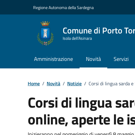
Vai ai contenuti
Vai al Footer
Regione Autonoma della Sardegna
Comune di Porto To
Isola dell’Asinara
Amministrazione
Novità
Servizi
Home
/
Novità
/
Notizie
/
Corsi di lingua sarda e 
Corsi di lingua sa
online, aperte le i
Inizieranno nel pomeriggio di venerdì 8 maggio i