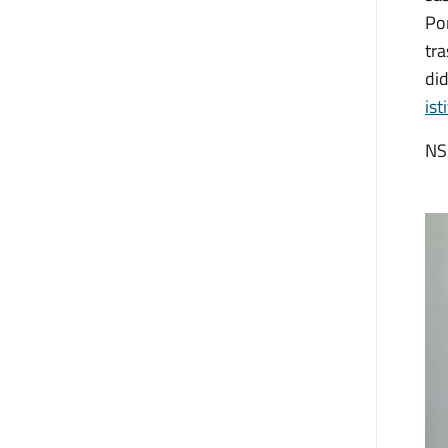
Pom
tra
did
is
NS