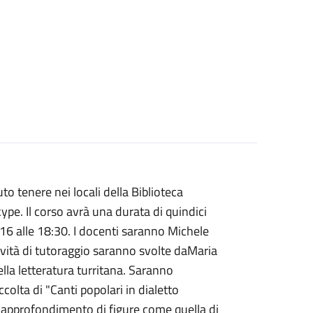
uto tenere nei locali della Biblioteca
ype. Il corso avrà una durata di quindici
 16 alle 18:30. I docenti saranno Michele
vità di tutoraggio saranno svolte daMaria
ella letteratura turritana. Saranno
colta di "Canti popolari in dialetto
n approfondimento di figure come quella di