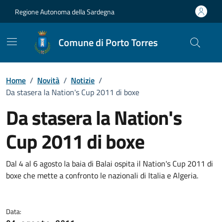
Vai ai contenuti
Vai al Footer
Regione Autonoma della Sardegna
Comune di Porto Torres
Home
/
Novità
/
Notizie
/
Da stasera la Nation's Cup 2011 di boxe
Da stasera la Nation's
Cup 2011 di boxe
Dettagli della notizia
Dal 4 al 6 agosto la baia di Balai ospita il Nation's Cup 2011 di
boxe che mette a confronto le nazionali di Italia e Algeria.
Data: