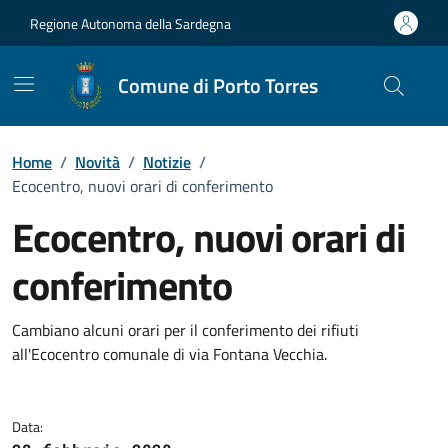
Vai ai contenuti
Vai al Footer
Regione Autonoma della Sardegna
Comune di Porto Torres
Home
/
Novità
/
Notizie
/
Ecocentro, nuovi orari di conferimento
Ecocentro, nuovi orari di
conferimento
Dettagli della notizia
Cambiano alcuni orari per il conferimento dei rifiuti
all'Ecocentro comunale di via Fontana Vecchia.
Data: