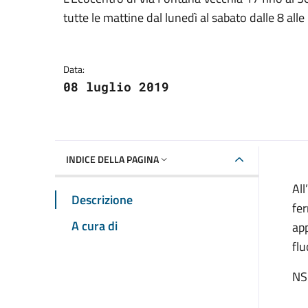
Dettagli della notizia
tutte le mattine dal lunedì al sabato dalle 8 all
Data:
08 luglio 2019
INDICE DELLA PAGINA
All
Descrizione
fer
A cura di
app
flu
NS