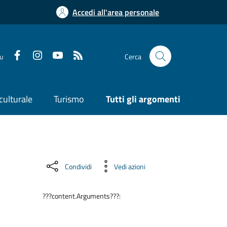
Accedi all'area personale
su
Cerca
culturale
Turismo
Tutti gli argomenti
Condividi
Vedi azioni
???content.Arguments???: