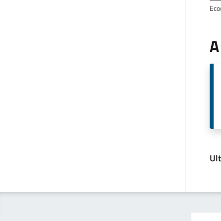
Ecoc
A
Ul