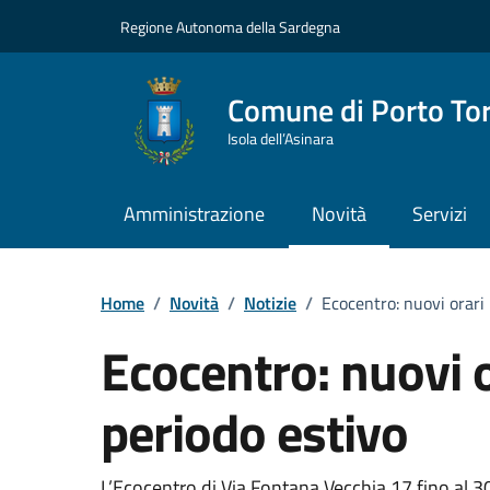
Vai ai contenuti
Vai al Footer
Regione Autonoma della Sardegna
Comune di Porto To
Isola dell’Asinara
Amministrazione
Novità
Servizi
Home
/
Novità
/
Notizie
/
Ecocentro: nuovi orari 
Ecocentro: nuovi or
periodo estivo
L’Ecocentro di Via Fontana Vecchia 17 fino al 30