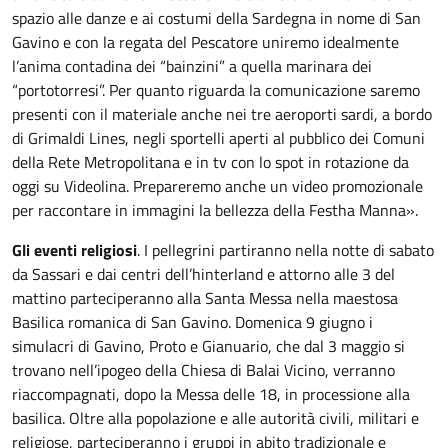
spazio alle danze e ai costumi della Sardegna in nome di San
Gavino e con la regata del Pescatore uniremo idealmente
l’anima contadina dei “bainzini” a quella marinara dei
“portotorresi”. Per quanto riguarda la comunicazione saremo
presenti con il materiale anche nei tre aeroporti sardi, a bordo
di Grimaldi Lines, negli sportelli aperti al pubblico dei Comuni
della Rete Metropolitana e in tv con lo spot in rotazione da
oggi su Videolina. Prepareremo anche un video promozionale
per raccontare in immagini la bellezza della Festha Manna».
Gli eventi religiosi
. I pellegrini partiranno nella notte di sabato
da Sassari e dai centri dell’hinterland e attorno alle 3 del
mattino parteciperanno alla Santa Messa nella maestosa
Basilica romanica di San Gavino. Domenica 9 giugno i
simulacri di Gavino, Proto e Gianuario, che dal 3 maggio si
trovano nell’ipogeo della Chiesa di Balai Vicino, verranno
riaccompagnati, dopo la Messa delle 18, in processione alla
basilica. Oltre alla popolazione e alle autorità civili, militari e
religiose, parteciperanno i gruppi in abito tradizionale e