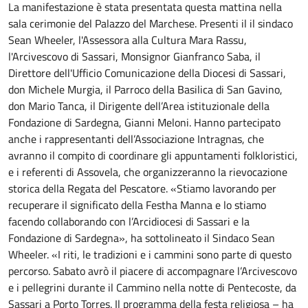
La manifestazione è stata presentata questa mattina nella
sala cerimonie del Palazzo del Marchese. Presenti il il sindaco
Sean Wheeler, l'Assessora alla Cultura Mara Rassu,
l'Arcivescovo di Sassari, Monsignor Gianfranco Saba, il
Direttore dell'Ufficio Comunicazione della Diocesi di Sassari,
don Michele Murgia, il Parroco della Basilica di San Gavino,
don Mario Tanca, il Dirigente dell’Area istituzionale della
Fondazione di Sardegna, Gianni Meloni. Hanno partecipato
anche i rappresentanti dell’Associazione Intragnas, che
avranno il compito di coordinare gli appuntamenti folkloristici,
e i referenti di Assovela, che organizzeranno la rievocazione
storica della Regata del Pescatore. «Stiamo lavorando per
recuperare il significato della Festha Manna e lo stiamo
facendo collaborando con l’Arcidiocesi di Sassari e la
Fondazione di Sardegna», ha sottolineato il Sindaco Sean
Wheeler. «I riti, le tradizioni e i cammini sono parte di questo
percorso. Sabato avrò il piacere di accompagnare l’Arcivescovo
e i pellegrini durante il Cammino nella notte di Pentecoste, da
Sassari a Porto Torres. Il programma della festa religiosa – ha