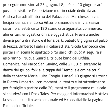
proseguiranno sino al 23 giugno. L’8, il 9 e il 10 giugno sarà
possibile visitare l’esposizione multimediale dedicata ad
Andrea Parodi all’interno del Palazzo del Marchese. In via
Indipendenza, nel Corso Vittorio Emanuele e in via Sassari
saranno allestiti circa 180 stand di artigianato, commercio,
alimentari, enogastronomia e oggettistica. Previsti anche
diversi punti di ristoro e il luna park. Sabato 8 giugno sul palco
di Piazza Umberto I salirà il cabarettista Nicola Cancedda che
porterà in scena lo spettacolo “Si sardi chi può”. A seguire si
esibiranno i Nuova Guardia, tribute band dei Litfiba.
Domenica, nel Parco San Gavino, dalle 21:30, ci saranno le
danze dei gruppi folk e la tappa del “Tempus e omine tour”
della cantante Maria Luisa Congiu. Lunedì 10 giugno si ritorna
in Piazza Umberto I con momenti di teatro e intrattenimento
per famiglie a partire dalle 20, mentre il programma musicale
si chiuderà con i Rock Tales. Per maggiori informazioni è attiva
la sezione sul sito web comunale ed è consultabile la pagina
Facebook ufficiale.