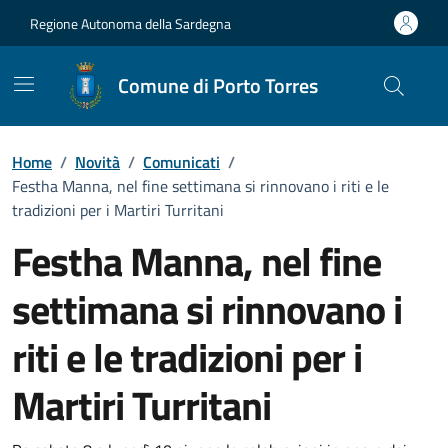
Vai ai contenuti
Vai al Footer
Regione Autonoma della Sardegna
Comune di Porto Torres
Home
/
Novità
/
Comunicati
/
Festha Manna, nel fine settimana si rinnovano i riti e le
tradizioni per i Martiri Turritani
Festha Manna, nel fine
settimana si rinnovano i
riti e le tradizioni per i
Martiri Turritani