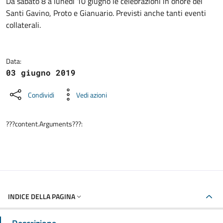
Dettagli della notizia
Da sabato 8 a lunedì 10 giugno le celebrazioni in onore dei
Santi Gavino, Proto e Gianuario. Previsti anche tanti eventi
collaterali.
Data:
03 giugno 2019
Condividi
Vedi azioni
???content.Arguments???:
INDICE DELLA PAGINA