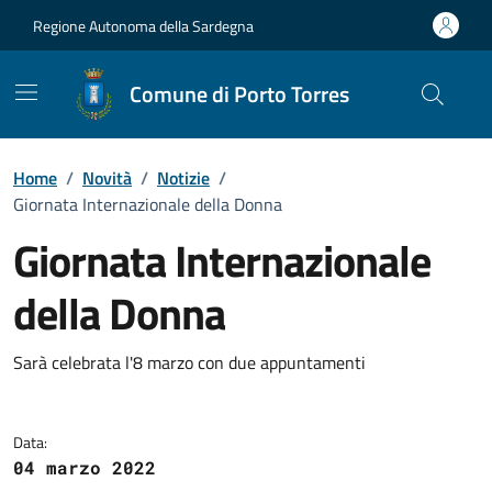
Vai ai contenuti
Vai al Footer
Regione Autonoma della Sardegna
Comune di Porto Torres
Home
/
Novità
/
Notizie
/
Giornata Internazionale della Donna
Giornata Internazionale
della Donna
Dettagli della notizia
Sarà celebrata l'8 marzo con due appuntamenti
Data:
04 marzo 2022