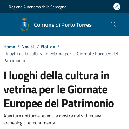
Vai ai contenuti
Vai al Footer
Regione Autonoma della Sardegna
Comune di Porto Torres
Home
/
Novità
/
Notizie
/
I luoghi della cultura in vetrina per le Giornate Europee del
Patrimonio
I luoghi della cultura in
vetrina per le Giornate
Europee del Patrimonio
Dettagli della notizia
Aperture notturne, eventi e mostre nei siti museali,
archeologici e monumentali.