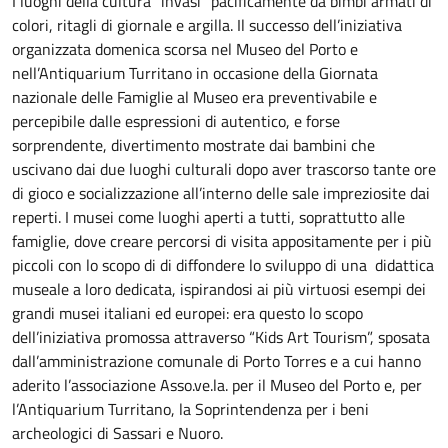
I luoghi della cultura “invasi” pacificamente da bimbi armati di
colori, ritagli di giornale e argilla. Il successo dell’iniziativa
organizzata domenica scorsa nel Museo del Porto e
nell’Antiquarium Turritano in occasione della Giornata
nazionale delle Famiglie al Museo era preventivabile e
percepibile dalle espressioni di autentico, e forse
sorprendente, divertimento mostrate dai bambini che
uscivano dai due luoghi culturali dopo aver trascorso tante ore
di gioco e socializzazione all’interno delle sale impreziosite dai
reperti. I musei come luoghi aperti a tutti, soprattutto alle
famiglie, dove creare percorsi di visita appositamente per i più
piccoli con lo scopo di di diffondere lo sviluppo di una didattica
museale a loro dedicata, ispirandosi ai più virtuosi esempi dei
grandi musei italiani ed europei: era questo lo scopo
dell’iniziativa promossa attraverso “Kids Art Tourism”, sposata
dall’amministrazione comunale di Porto Torres e a cui hanno
aderito l’associazione Asso.ve.la. per il Museo del Porto e, per
l’Antiquarium Turritano, la Soprintendenza per i beni
archeologici di Sassari e Nuoro.