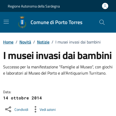
Vai ai contenuti
Vai al Footer
Regione Autonoma della Sardegna
Comune di Porto Torres
Home
/
Novità
/
Notizie
/
I musei invasi dai bambini
I musei invasi dai bambini
Dettagli della notizia
Successo per la manifestazione "Famiglie al Museo", con giochi
e laboratori al Museo del Porto e all'Antiquarium Turritano.
Data:
14 ottobre 2014
Condividi
Vedi azioni