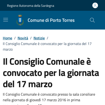
Vai ai contenuti
Vai al Footer
Regione Autonoma della Sardegna
Comune di Porto Torres
Home
/
Novità
/
Notizie
/
Il Consiglio Comunale è convocato per la giornata del 17
marzo
Il Consiglio Comunale è
convocato per la giornata
del 17 marzo
Dettagli della notizia
Il Consiglio Comunale è convocato presso la sala consiliare
nella giornata di giovedì 17 marzo 2016 in prima