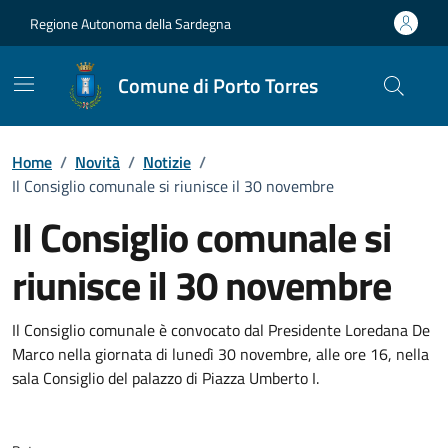
Vai ai contenuti
Vai al Footer
Regione Autonoma della Sardegna
Comune di Porto Torres
Home
/
Novità
/
Notizie
/
Il Consiglio comunale si riunisce il 30 novembre
Il Consiglio comunale si
riunisce il 30 novembre
Dettagli della notizia
Il Consiglio comunale è convocato dal Presidente Loredana De
Marco nella giornata di lunedì 30 novembre, alle ore 16, nella
sala Consiglio del palazzo di Piazza Umberto I.