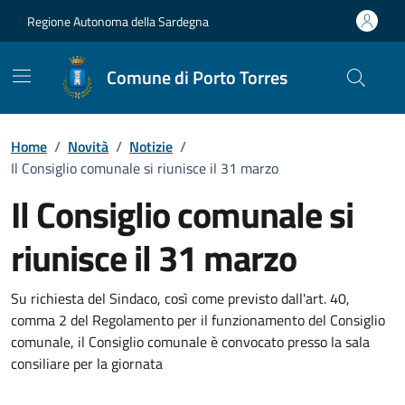
Vai ai contenuti
Vai al Footer
Regione Autonoma della Sardegna
Comune di Porto Torres
Home
/
Novità
/
Notizie
/
Il Consiglio comunale si riunisce il 31 marzo
Il Consiglio comunale si
riunisce il 31 marzo
Dettagli della notizia
Su richiesta del Sindaco, così come previsto dall'art. 40,
comma 2 del Regolamento per il funzionamento del Consiglio
comunale, il Consiglio comunale è convocato presso la sala
consiliare per la giornata