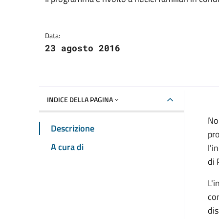
Dettagli della notizia
Data:
23 agosto 2016
INDICE DELLA PAGINA
Non
Descrizione
pro
A cura di
l'i
di 
L'i
con
dis