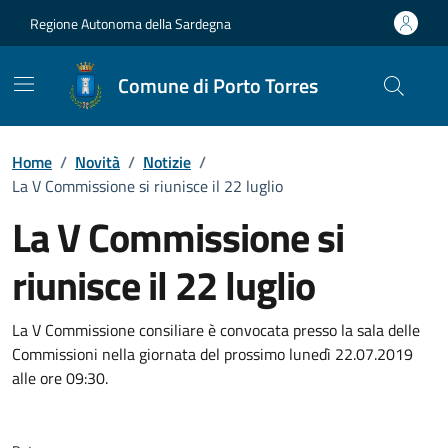
Vai ai contenuti
Vai al Footer
Regione Autonoma della Sardegna
Comune di Porto Torres
Home
/
Novità
/
Notizie
/
La V Commissione si riunisce il 22 luglio
La V Commissione si
riunisce il 22 luglio
Dettagli della notizia
La V Commissione consiliare è convocata presso la sala delle
Commissioni nella giornata del prossimo lunedì 22.07.2019
alle ore 09:30.