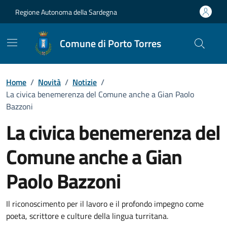
Vai ai contenuti
Vai al Footer
Regione Autonoma della Sardegna
Comune di Porto Torres
Home
/
Novità
/
Notizie
/
La civica benemerenza del Comune anche a Gian Paolo
Bazzoni
La civica benemerenza del
Comune anche a Gian
Paolo Bazzoni
Dettagli della notizia
Il riconoscimento per il lavoro e il profondo impegno come
poeta, scrittore e culture della lingua turritana.