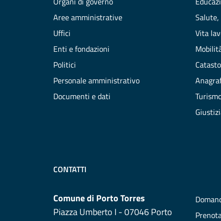
Organi di governo
Educazi
Aree amministrative
Salute,
Uffici
Vita la
Enti e fondazioni
Mobilità
Politici
Catasto
Personale amministrativo
Anagraf
Documenti e dati
Turism
Giustiz
CONTATTI
Comune di Porto Torres
Domand
Piazza Umberto I - 07046 Porto
Prenot