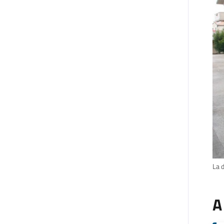
La 
A