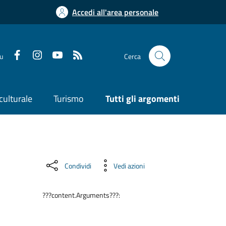
Accedi all'area personale
su
Cerca
culturale
Turismo
Tutti gli argomenti
Condividi
Vedi azioni
???content.Arguments???: