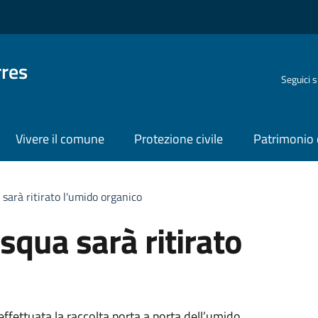
rres
Seguici 
Vivere il comune
Protezione civile
Patrimonio 
sarà ritirato l'umido organico
squa sarà ritirato
fettuata la raccolta porta a porta dell’umido