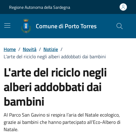
Vai ai contenuti
Vai al Footer
Regione Autonoma della Sardegna
Comune di Porto Torres
Home
/
Novità
/
Notizie
/
L'arte del riciclo negli alberi addobbati dai bambini
L'arte del riciclo negli
alberi addobbati dai
bambini
Dettagli della notizia
Al Parco San Gavino si respira l’aria del Natale ecologico,
grazie ai bambini che hanno partecipato all’Eco-Albero di
Natale.