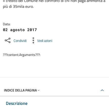
Dettagli della notizia
Il credito del Comune nei confronti di chi non paga ammonta a
più di 35mila euro.
Data:
02 agosto 2017
Condividi
Vedi azioni
???content.Arguments???:
INDICE DELLA PAGINA
Descrizione