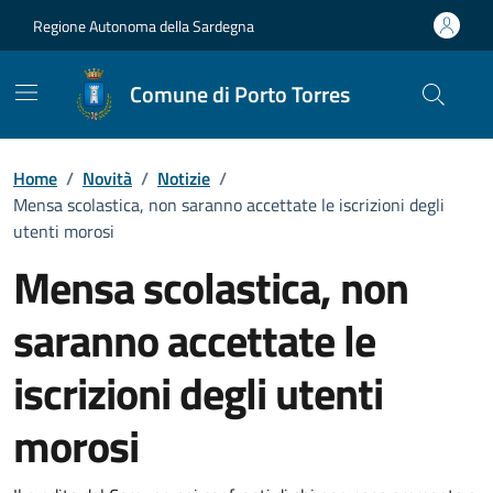
Vai ai contenuti
Vai al Footer
Regione Autonoma della Sardegna
Comune di Porto Torres
Home
/
Novità
/
Notizie
/
Mensa scolastica, non saranno accettate le iscrizioni degli
utenti morosi
Mensa scolastica, non
saranno accettate le
iscrizioni degli utenti
morosi