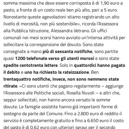
somma massima che deve essere corrisposta è di 1,90 euro a
pasto, a fronte di un costo reale ben più alto, pari a 5 euro.
Nonostante queste agevolazioni stiamo registrando un alto
livello di morosità, non più sostenibile», ricorda l'Assessora
alla Pubblica Istruzione, Alessandra Vetrano. Gli uffici
comunali nei mesi scorsi hanno avviato un'intensa attività per
sollecitare la corresponsione del dovuto. Sono state
consegnate a mano
più di sessanta notifiche
, sono partite
quasi
1200 telefonate verso gli utenti morosi
e sono state
spedite centotrenta lettere
. Solo in
quattordici hanno pagato
il debito
e
uno ha richiesto la rateizzazione
. Ben
trentaquattro notifiche, invece, non sono nemmeno state
ritirate
. «Ci sono utenti che pagano regolarmente – aggiunge
l'Assessora alle Politiche sociali, Rosella Nuvoli – e altri che,
seppur sollecitati, non hanno ancora versato le somme
dovute. Le famiglie assistite hanno già importanti forme di
sostegno da parte del Comune. Fino a 2.800 euro di reddito il
servizio è completamente gratuito e fino a 6.650 euro il costo
del pasto è di 0,62 euro con ulteriori sgravi per il secondo