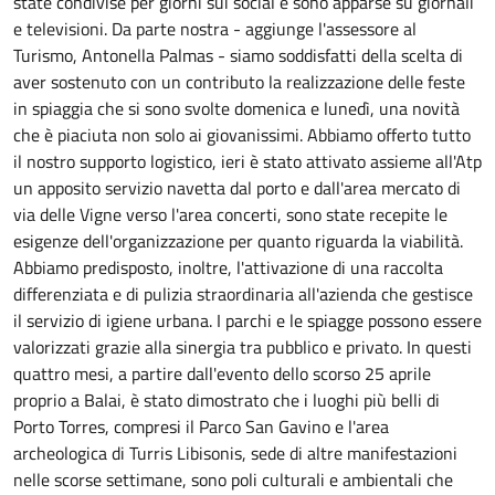
state condivise per giorni sui social e sono apparse su giornali
e televisioni. Da parte nostra - aggiunge l'assessore al
Turismo, Antonella Palmas - siamo soddisfatti della scelta di
aver sostenuto con un contributo la realizzazione delle feste
in spiaggia che si sono svolte domenica e lunedì, una novità
che è piaciuta non solo ai giovanissimi. Abbiamo offerto tutto
il nostro supporto logistico, ieri è stato attivato assieme all'Atp
un apposito servizio navetta dal porto e dall'area mercato di
via delle Vigne verso l'area concerti, sono state recepite le
esigenze dell'organizzazione per quanto riguarda la viabilità.
Abbiamo predisposto, inoltre, l'attivazione di una raccolta
differenziata e di pulizia straordinaria all'azienda che gestisce
il servizio di igiene urbana. I parchi e le spiagge possono essere
valorizzati grazie alla sinergia tra pubblico e privato. In questi
quattro mesi, a partire dall'evento dello scorso 25 aprile
proprio a Balai, è stato dimostrato che i luoghi più belli di
Porto Torres, compresi il Parco San Gavino e l'area
archeologica di Turris Libisonis, sede di altre manifestazioni
nelle scorse settimane, sono poli culturali e ambientali che