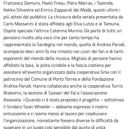
Francesco Demuro, Paolo Fresu, Piero Marras, i Tazenda,
Kekko Silvestre ed Enrico Zapparoli dei Modà, questi ultimi i
più attesi dal pubblico. La chiusura della serata presentata da
Carlo Massarini è stata affidata agli Elva Lutza e ai Tamuna.
Ospite speciale l'attrice Caterina Murino. Da parte di tutti un
pensiero rivolto alla voce che per tanto tempo ha
rappresentato la Sardegna nel mondo, quella di Andrea Parodi,
scomparso dieci anni fa ma rimasto nei cuori dei fan e di tanti
esponenti del mondo della musica. Migliaia di persone hanno
affollato la baia, la pista ciclabile e la fascia costiera per
assistere all'evento organizzato dalla cooperativa Sma con il
patrocinio del Comune di Porto Torres e della Fondazione
Andrea Parodi. Hanno collaborato anche la cooperativa Turris
Bisleonis, la sezione di Sassari del Fai e l'associazione
Assovela. «Quando ci è stato proposto il progetto – sottolinea
il Sindaco Sean Wheeler – abbiamo espresso il nostro
entusiasmo e ci siamo messi al lavoro per coadiuvare
l'organizzazione, nonostante fossero diverse le difficoltà da
superare in un luogo così sensibile dal punto di vista