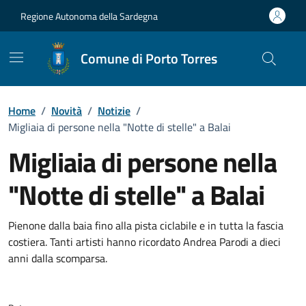
Vai ai contenuti
Vai al Footer
Regione Autonoma della Sardegna
Comune di Porto Torres
Home
/
Novità
/
Notizie
/
Migliaia di persone nella "Notte di stelle" a Balai
Migliaia di persone nella
"Notte di stelle" a Balai
Dettagli della notizia
Pienone dalla baia fino alla pista ciclabile e in tutta la fascia
costiera. Tanti artisti hanno ricordato Andrea Parodi a dieci
anni dalla scomparsa.