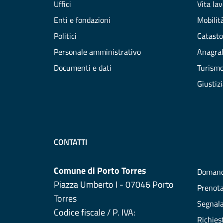
Uffici
Vita la
Enti e fondazioni
Mobilità
Politici
Catasto
Personale amministrativo
Anagraf
Documenti e dati
Turism
Giustiz
CONTATTI
Comune di Porto Torres
Domand
Piazza Umberto I - 07046 Porto
Prenot
Torres
Segnala
Codice fiscale / P. IVA:
Richies