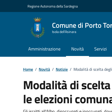
Vai ai contenuti
Vai al Footer
Regione Autonoma della Sardegna
Comune di Porto To
Isola dell’Asinara
Amministrazione
Novità
Servizi
Home
/
Novità
/
Notizie
/
Modalità di scelta degl
Modalità di scelta
le elezioni comuna
Gli iscritti all'Albo, disoccupati e inoccupati, 