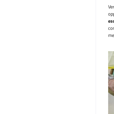
Ver
op
es
con
mer