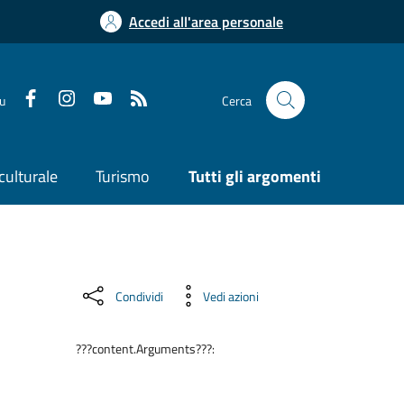
Accedi all'area personale
su
Cerca
culturale
Turismo
Tutti gli argomenti
Condividi
Vedi azioni
???content.Arguments???: