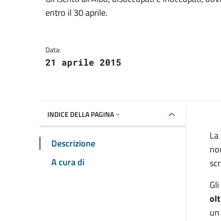
Dettagli della notizia
entro il 30 aprile.
Data:
21 aprile 2015
INDICE DELLA PAGINA
La 
Descrizione
nom
A cura di
scr
Gli
olt
un