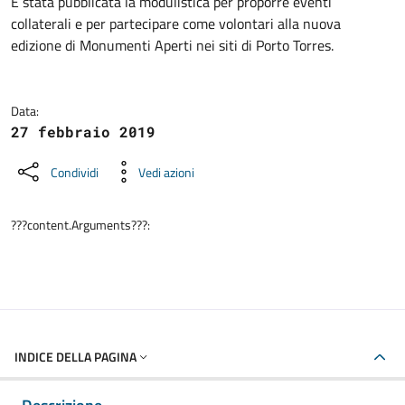
Dettagli della notizia
È stata pubblicata la modulistica per proporre eventi
collaterali e per partecipare come volontari alla nuova
edizione di Monumenti Aperti nei siti di Porto Torres.
Data:
27 febbraio 2019
Condividi
Vedi azioni
???content.Arguments???:
INDICE DELLA PAGINA