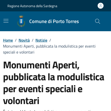
Vai ai contenuti
Vai al Footer
Regione Autonoma della Sardegna
Comune di Porto Torres
Home
/
Novità
/
Notizie
/
Monumenti Aperti, pubblicata la modulistica per eventi
speciali e volontari
Monumenti Aperti,
pubblicata la modulistica
per eventi speciali e
volontari