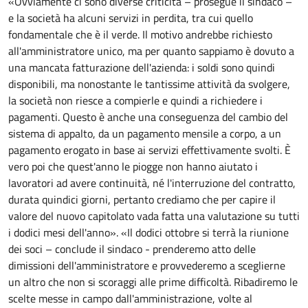
«Ovviamente ci sono diverse criticità – prosegue il sindaco –
e la società ha alcuni servizi in perdita, tra cui quello
fondamentale che è il verde. Il motivo andrebbe richiesto
all'amministratore unico, ma per quanto sappiamo è dovuto a
una mancata fatturazione dell'azienda: i soldi sono quindi
disponibili, ma nonostante le tantissime attività da svolgere,
la società non riesce a compierle e quindi a richiedere i
pagamenti. Questo è anche una conseguenza del cambio del
sistema di appalto, da un pagamento mensile a corpo, a un
pagamento erogato in base ai servizi effettivamente svolti. È
vero poi che quest'anno le piogge non hanno aiutato i
lavoratori ad avere continuità, né l'interruzione del contratto,
durata quindici giorni, pertanto crediamo che per capire il
valore del nuovo capitolato vada fatta una valutazione su tutti
i dodici mesi dell'anno». «Il dodici ottobre si terrà la riunione
dei soci – conclude il sindaco - prenderemo atto delle
dimissioni dell'amministratore e provvederemo a sceglierne
un altro che non si scoraggi alle prime difficoltà. Ribadiremo le
scelte messe in campo dall'amministrazione, volte al