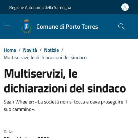
Vai ai contenuti
Vai al Footer
Regione Autonoma della Sardegna
Comune di Porto Torres
Home
/
Novità
/
Notizie
/
Multiservizi, le dichiarazioni del sindaco
Multiservizi, le
dichiarazioni del sindaco
Dettagli della notizia
Sean Wheeler: «La società non si tocca e deve proseguire il
suo cammino».
Data: