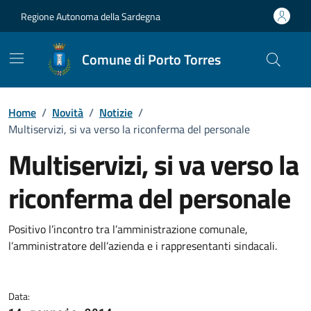
Vai ai contenuti
Vai al Footer
Regione Autonoma della Sardegna
Comune di Porto Torres
Home
/
Novità
/
Notizie
/
Multiservizi, si va verso la riconferma del personale
Multiservizi, si va verso la
riconferma del personale
Dettagli della notizia
Positivo l’incontro tra l’amministrazione comunale,
l’amministratore dell’azienda e i rappresentanti sindacali.
Data: