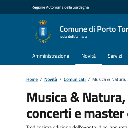
Vai ai contenuti
Vai al Footer
Regione Autonoma della Sardegna
Comune di Porto To
Isola dell’Asinara
Amministrazione
Novità
Servizi
Home
/
Novità
/
Comunicati
/
Musica & Natura, a
Musica & Natura, a
concerti e master 
Tredicesima edizione dell'evento: dieci appunta