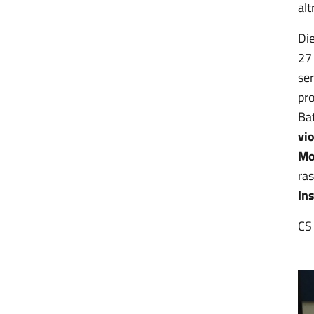
alt
Die
27 
ser
pr
Bat
vi
Mo
ras
In
CS