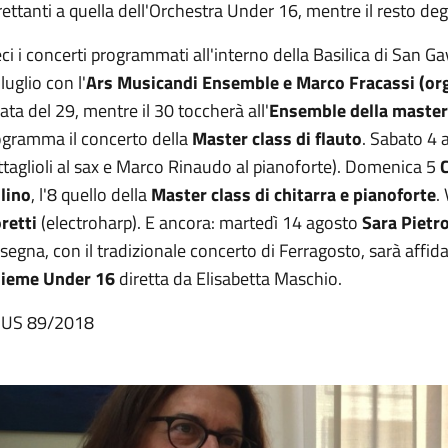
rettanti a quella dell'Orchestra Under 16, mentre il resto degli 
ci i concerti programmati all'interno della Basilica di San Gavi
luglio con l'
Ars Musicandi Ensemble
e Marco Fracassi (or
ata del 29, mentre il 30 toccherà all'
Ensemble della master 
ogramma il concerto della
Master class di flauto
. Sabato 4
taglioli al sax e Marco Rinaudo al pianoforte). Domenica 5
C
olino
, l'8 quello della
Master class di chitarra e pianoforte
.
retti
(electroharp). E ancora: martedì 14 agosto
Sara Pietr
segna, con il tradizionale concerto di Ferragosto, sarà affida
sieme Under 16
diretta da Elisabetta Maschio.
 US 89/2018