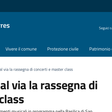
rres
Seguici 
Vivere il comune
Protezione civile
Patrimonio 
l via la rassegna di concerti e master class
l via la rassegna di
class
menti musicali in programma nella Basilica di San