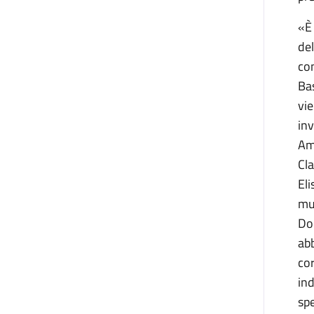
«È 
del
con
Bas
vie
inv
Ame
Cl
Eli
mus
Don
ab
cor
ind
spe