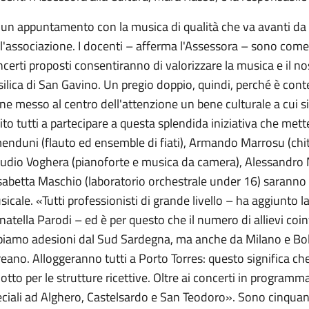
un appuntamento con la musica di qualità che va avanti da tr
l'associazione. I docenti – afferma l'Assessora – sono come 
certi proposti consentiranno di valorizzare la musica e il 
ilica di San Gavino. Un pregio doppio, quindi, perché è conte
ne messo al centro dell'attenzione un bene culturale a cui si
ito tutti a partecipare a questa splendida iniziativa che me
nduni (flauto ed ensemble di fiati), Armando Marrosu (chit
audio Voghera (pianoforte e musica da camera), Alessandro 
sabetta Maschio (laboratorio orchestrale under 16) saranno 
icale. «Tutti professionisti di grande livello – ha aggiunto
atella Parodi – ed è per questo che il numero di allievi co
biamo adesioni dal Sud Sardegna, ma anche da Milano e Bol
eano. Alloggeranno tutti a Porto Torres: questo significa ch
otto per le strutture ricettive. Oltre ai concerti in progra
ciali ad Alghero, Castelsardo e San Teodoro». Sono cinquanta g