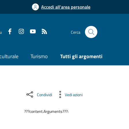
Accedi all'area personale
su
Cerca
culturale
Turismo
Tutti gli argomenti
Condividi
Vedi azioni
???content.Arguments???: