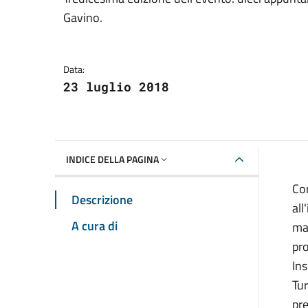
Dettagli della notizia
Gavino.
Data:
23 luglio 2018
INDICE DELLA PAGINA
Cor
Descrizione
al
A cura di
man
pro
Ins
Tur
pre