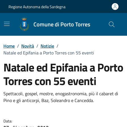
Vai ai contenuti
Vai al Footer
Regione Autonoma della Sardegna
Comune di Porto Torres
Home
/
Novità
/
Notizie
/
Natale ed Epifania a Porto Torres con 55 eventi
Natale ed Epifania a Porto
Torres con 55 eventi
Dettagli della notizia
Spettacoli, gospel, mostre, enogastronomia, più il cabaret di
Pino e gli anticorpi, Baz, Soleandro e Cancedda.
Data: