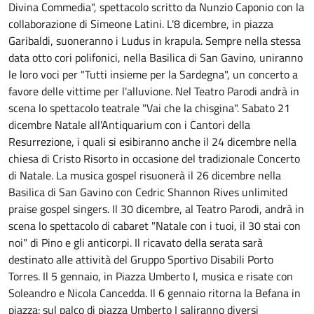
Divina Commedia", spettacolo scritto da Nunzio Caponio con la
collaborazione di Simeone Latini. L'8 dicembre, in piazza
Garibaldi, suoneranno i Ludus in krapula. Sempre nella stessa
data otto cori polifonici, nella Basilica di San Gavino, uniranno
le loro voci per "Tutti insieme per la Sardegna", un concerto a
favore delle vittime per l'alluvione. Nel Teatro Parodi andrà in
scena lo spettacolo teatrale "Vai che la chisgina". Sabato 21
dicembre Natale all'Antiquarium con i Cantori della
Resurrezione, i quali si esibiranno anche il 24 dicembre nella
chiesa di Cristo Risorto in occasione del tradizionale Concerto
di Natale. La musica gospel risuonerà il 26 dicembre nella
Basilica di San Gavino con Cedric Shannon Rives unlimited
praise gospel singers. Il 30 dicembre, al Teatro Parodi, andrà in
scena lo spettacolo di cabaret "Natale con i tuoi, il 30 stai con
noi" di Pino e gli anticorpi. Il ricavato della serata sarà
destinato alle attività del Gruppo Sportivo Disabili Porto
Torres. Il 5 gennaio, in Piazza Umberto I, musica e risate con
Soleandro e Nicola Cancedda. Il 6 gennaio ritorna la Befana in
piazza: sul palco di piazza Umberto I saliranno diversi