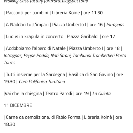
Walking class factory (ortixarte.blogspot.com)
| Racconti per bambini | Libreria Koinè | ore 11.30
| A Naddari tutt’impari | Piazza Umberto I | ore 16 |
Intragnas
| Ludus in krapula in concerto | Piazza Garibaldi | ore 17
| Addobbiamo l’albero di Natale | Piazza Umberto I | ore 18 |
Intragnas, Peppe Podda, Nati Strani, Tamburini Trombettieri Porto
Torres
| Tutti insieme per la Sardegna | Basilica di San Gavino | ore
19.30 |
Coro Polifonico Turritano
|Vai che la chisgina | Teatro Parodi | ore 19 |
La Quinta
11 DICEMBRE
| Carne da demolizione, di Fabio Forma | Libreria Koinè | ore
18.30