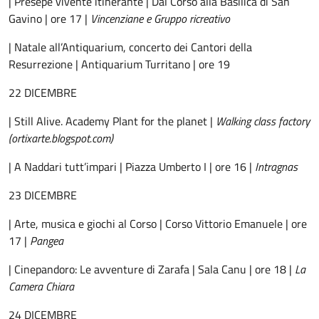
| Presepe vivente itinerante | Dal Corso alla Basilica di San
Gavino | ore 17 |
Vincenziane e Gruppo ricreativo
| Natale all’Antiquarium, concerto dei Cantori della
Resurrezione | Antiquarium Turritano | ore 19
22 DICEMBRE
| Still Alive. Academy Plant for the planet |
Walking class factory
(ortixarte.blogspot.com)
| A Naddari tutt’impari | Piazza Umberto I | ore 16 |
Intragnas
23 DICEMBRE
| Arte, musica e giochi al Corso | Corso Vittorio Emanuele | ore
17 |
Pangea
| Cinepandoro: Le avventure di Zarafa | Sala Canu | ore 18 |
La
Camera Chiara
24 DICEMBRE