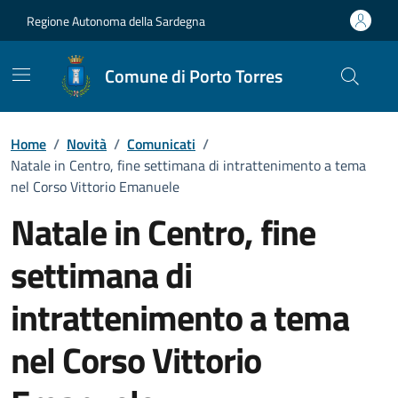
Vai ai contenuti
Vai al Footer
Regione Autonoma della Sardegna
Comune di Porto Torres
Home
/
Novità
/
Comunicati
/
Natale in Centro, fine settimana di intrattenimento a tema
nel Corso Vittorio Emanuele
Natale in Centro, fine
settimana di
intrattenimento a tema
nel Corso Vittorio