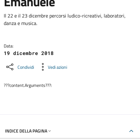
Emanuele
Dettagli della notizia
Il 22 e il 23 dicembre percorsi ludico-ricreativi, laboratori,
danza e musica.
Data:
19 dicembre 2018
Condividi
Vedi azioni
???content.Arguments???:
INDICE DELLA PAGINA