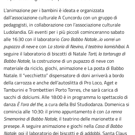
L’animazione per i bambini è ideata e organizzata
dall’associazione culturale A Cuncordu con un gruppo di
pedagogisti, in collaborazione con l’associazione culturale
Ludolandia. Gli eventi per i più piccoli cominceranno sabato
alle 16:30 con il laboratorio
Caro Babbo Natale...io vorrei un
pupazzo di neve
e con
La storia di Nevino, il teatrino kamishibai
. A
seguire il laboratorio di biscotti di Natale
Tarti, la tartaruga di
Babbo Natale
, la costruzione di un pupazzo di neve con
materiale da riciclo, giochi, animazione e La posta di Babbo
Natale. Il “vecchietto” dispensatore di doni arriverà a bordo
della carrozza e anche dell’autoslitta di Pro Loco, Aget e
Tamburini e Trombettieri Porto Torres, che sarà carica di
sacchi di dolciumi. Alle 18:00 è in programma lo spettacolo di
danza
È l’ora del the
, a cura della Bsl Studiodanza. Domenica si
comincia alle 10:30: il primo appuntamento è con
La renna
Smemorina di Babbo Natale
, il teatrino delle marionette e il
presepe. A seguire animazione e giochi nella
Casa di Babbo
Natale
, poi il laboratorio dei biscotti e di addobbi. Santa Claus