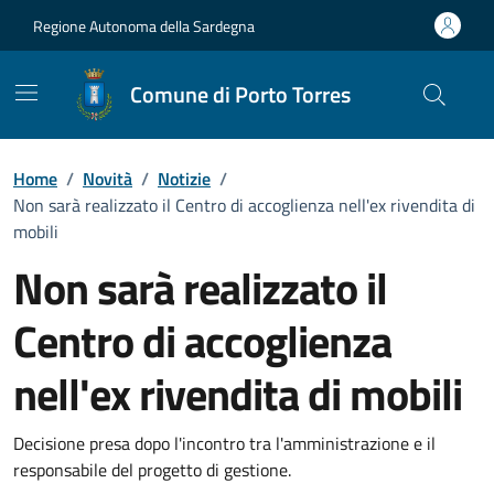
Vai ai contenuti
Vai al Footer
Regione Autonoma della Sardegna
Comune di Porto Torres
Home
/
Novità
/
Notizie
/
Non sarà realizzato il Centro di accoglienza nell'ex rivendita di
mobili
Non sarà realizzato il
Centro di accoglienza
nell'ex rivendita di mobili
Dettagli della notizia
Decisione presa dopo l'incontro tra l'amministrazione e il
responsabile del progetto di gestione.