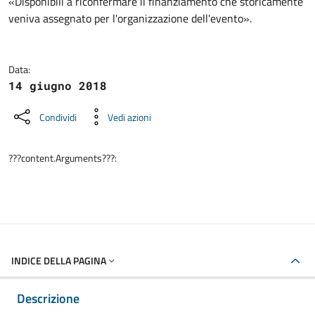
Dettagli della notizia
«Disponibili a riconfermare il finanziamento che storicamente
veniva assegnato per l'organizzazione dell'evento».
Data:
14 giugno 2018
Condividi
Vedi azioni
???content.Arguments???:
INDICE DELLA PAGINA
Descrizione