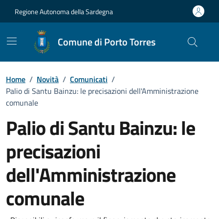
Vai ai contenuti
Vai al Footer
Regione Autonoma della Sardegna
Comune di Porto Torres
Home
/
Novità
/
Comunicati
/
Palio di Santu Bainzu: le precisazioni dell'Amministrazione
comunale
Palio di Santu Bainzu: le
precisazioni
dell'Amministrazione
comunale