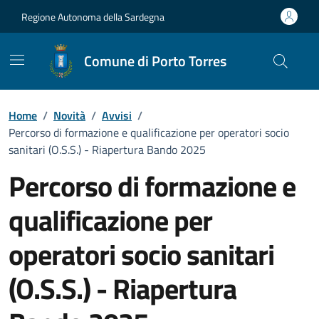
Vai ai contenuti
Vai al Footer
Regione Autonoma della Sardegna
Comune di Porto Torres
Home
/
Novità
/
Avvisi
/
Percorso di formazione e qualificazione per operatori socio
sanitari (O.S.S.) - Riapertura Bando 2025
Percorso di formazione e
qualificazione per
operatori socio sanitari
(O.S.S.) - Riapertura