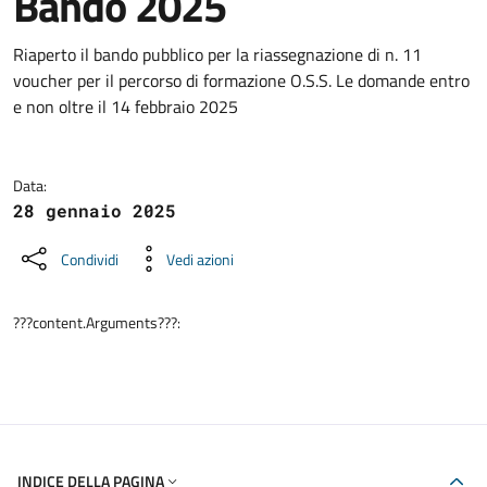
Bando 2025
Dettagli della notizia
Riaperto il bando pubblico per la riassegnazione di n. 11
voucher per il percorso di formazione O.S.S. Le domande entro
e non oltre il 14 febbraio 2025
Data:
28 gennaio 2025
Condividi
Vedi azioni
???content.Arguments???:
INDICE DELLA PAGINA