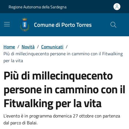
Vai ai contenuti
Vai al Footer
Regione Autonoma della Sardegna
Comune di Porto Torres
Home
/
Novità
/
Comunicati
/
Più di millecinquecento persone in cammino con il Fitwalking
per la vita
Più di millecinquecento
persone in cammino con il
Fitwalking per la vita
Dettagli della notizia
L’evento è in programma domenica 27 ottobre con partenza
dal parco di Balai.