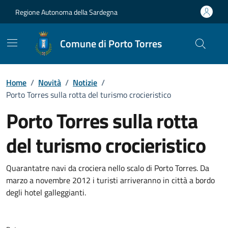
Vai ai contenuti
Vai al Footer
Regione Autonoma della Sardegna
Comune di Porto Torres
Home
/
Novità
/
Notizie
/
Porto Torres sulla rotta del turismo crocieristico
Porto Torres sulla rotta
del turismo crocieristico
Dettagli della notizia
Quarantatre navi da crociera nello scalo di Porto Torres. Da
marzo a novembre 2012 i turisti arriveranno in città a bordo
degli hotel galleggianti.