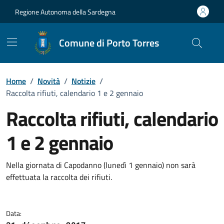
Vai ai contenuti
Vai al Footer
Regione Autonoma della Sardegna
Comune di Porto Torres
Home
/
Novità
/
Notizie
/
Raccolta rifiuti, calendario 1 e 2 gennaio
Raccolta rifiuti, calendario
1 e 2 gennaio
Dettagli della notizia
Nella giornata di Capodanno (lunedì 1 gennaio) non sarà
effettuata la raccolta dei rifiuti.
Data: