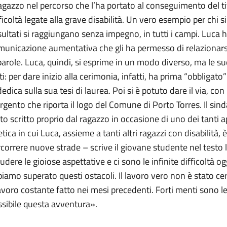
ragazzo nel percorso che l’ha portato al conseguimento del t
ficoltà legate alla grave disabilità. Un vero esempio per chi 
isultati si raggiungano senza impegno, in tutti i campi. Luca 
unicazione aumentativa che gli ha permesso di relazionarsi
parole. Luca, quindi, si esprime in un modo diverso, ma le s
ti: per dare inizio alla cerimonia, infatti, ha prima “obbligato
dedica sulla sua tesi di laurea. Poi si è potuto dare il via, c
rgento che riporta il logo del Comune di Porto Torres. Il si
to scritto proprio dal ragazzo in occasione di uno dei tanti 
etica in cui Luca, assieme a tanti altri ragazzi con disabilit
correre nuove strade – scrive il giovane studente nel testo l
udere le gioiose aspettative e ci sono le infinite difficoltà
iamo superato questi ostacoli. Il lavoro vero non è stato c
lavoro costante fatto nei mesi precedenti. Forti menti sono le
ssibile questa avventura».