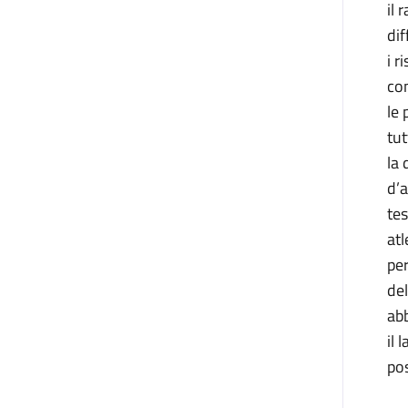
il 
dif
i r
com
le 
tut
la 
d’a
tes
atl
per
del
abb
il 
po