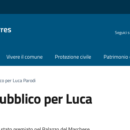
rres
Seguici 
Vivere il comune
Protezione civile
Patrimonio 
co per Luca Parodi
ubblico per Luca
 è stato premiato nel Palazzo del Marchese