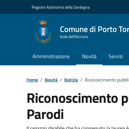
Vai ai contenuti
Vai al Footer
Regione Autonoma della Sardegna
Comune di Porto To
Isola dell’Asinara
Amministrazione
Novità
Servizi
Home
/
Novità
/
Notizie
/
Riconoscimento pubbli
Riconoscimento p
Parodi
Il ragazzo disabile che ha conseguito la laurea