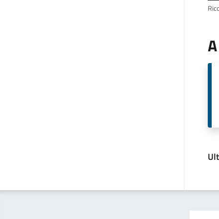
Ric
A
Ul