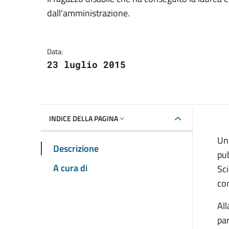
Dettagli della notizia
dall'amministrazione.
Data:
23 luglio 2015
INDICE DELLA PAGINA
Un
Descrizione
pub
A cura di
Sci
con
All
par