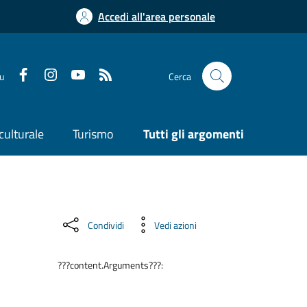
Accedi all'area personale
su
Cerca
culturale
Turismo
Tutti gli argomenti
Condividi
Vedi azioni
???content.Arguments???: