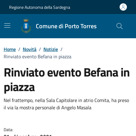
Vai ai contenuti
Vai al Footer
Regione Autonoma della Sardegna
Comune di Porto Torres
Home
/
Novità
/
Notizie
/
Rinviato evento Befana in piazza
Rinviato evento Befana in
piazza
Dettagli della notizia
Nel frattempo, nella Sala Capitolare in atrio Comita, ha preso
il via la mostra personale di Angelo Masala
Data: