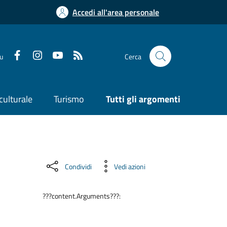
Accedi all'area personale
su
Cerca
culturale
Turismo
Tutti gli argomenti
Condividi
Vedi azioni
???content.Arguments???: