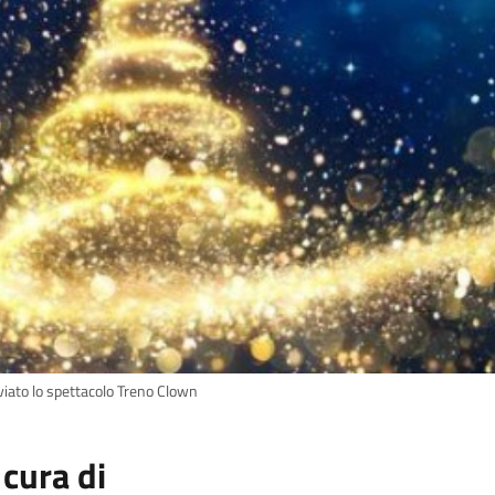
viato lo spettacolo Treno Clown
 cura di