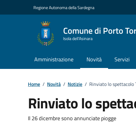
Vai ai contenuti
Vai al Footer
Regione Autonoma della Sardegna
Comune di Porto To
Isola dell’Asinara
Amministrazione
Novità
Servizi
Home
/
Novità
/
Notizie
/
Rinviato lo spettacolo
Rinviato lo spett
Dettagli della notizia
Il 26 dicembre sono annunciate piogge