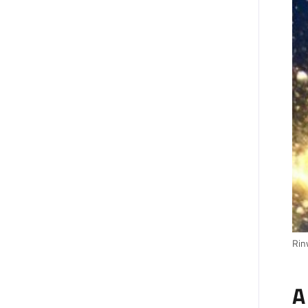
Rin
A